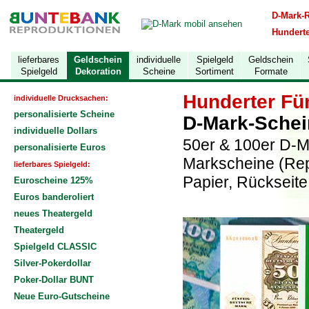
D-Mark-
Hundert
lieferbares
Geldschein
individuelle
Spielgeld
Geldschein
Spielgeld
Dekoration
Scheine
Sortiment
Formate
Hunderter Fü
individuelle Drucksachen:
personalisierte Scheine
D-Mark-Schei
individuelle Dollars
50er & 100er D-Ma
personalisierte Euros
Markscheine (Repr
lieferbares Spielgeld:
Papier, Rückseite 
Euroscheine 125%
Euros banderoliert
neues Theatergeld
Theatergeld
Spielgeld CLASSIC
Silver-Pokerdollar
Poker-Dollar BUNT
Neue Euro-Gutscheine