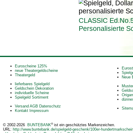
CLASSIC Ed.No.5
Personalisierte S
Euroscheine 125%
Eurost
neue Theatergeldscheine
Spiel
Theatergeld
Neue 
lieferbares Spielgeld
Muster
Geldschein Dekoration
Geldsc
individuelle Scheine
Origam
Spielgeld Sortiment
dünne
Versand AGB Datenschutz
Sitem
Kontakt Impressum
®
© 2002-2026
BUNTEBANK
ist ein geschütztes Markenzeichen.
URL:
http://www.buntebank.de/spielgeld-geschenk/100er-hundertmarkschei