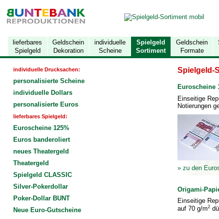
lieferbares
Geldschein
individuelle
Spielgeld
Geldschein
Spielgeld
Dekoration
Scheine
Sortiment
Formate
Spielgeld-
individuelle Drucksachen:
personalisierte Scheine
Euroscheine 
individuelle Dollars
Einseitige Rep
personalisierte Euros
Notierungen ge
lieferbares Spielgeld:
Euroscheine 125%
Euros banderoliert
neues Theatergeld
Theatergeld
» zu den Euro
Spielgeld CLASSIC
Silver-Pokerdollar
Origami-Papi
Poker-Dollar BUNT
Einseitige Rep
2
auf 70 g/m
dü
Neue Euro-Gutscheine