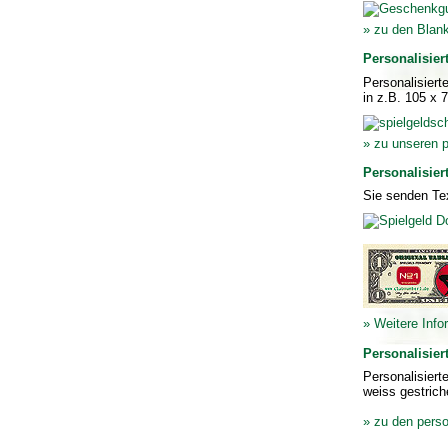
» zu den Blan
Personalisier
Personalisiert
in z.B. 105 x
» zu unseren p
Personalisier
Sie senden Tex
» Weitere Info
Personalisier
Personalisiert
weiss gestrich
» zu den perso