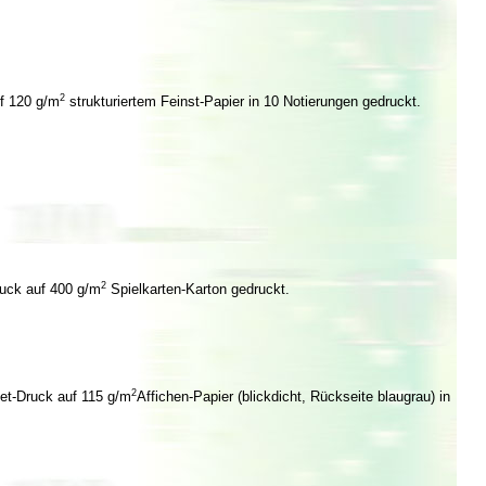
2
uf 120 g/m
strukturiertem Feinst-Papier in 10 Notierungen gedruckt.
2
ruck auf 400 g/m
Spielkarten-Karton gedruckt.
2
set-Druck auf 115 g/m
Affichen-Papier (blickdicht, Rückseite blaugrau) in