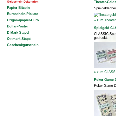
Geldschein-Dekoration:
Theater-Geld
Papier-Bitcoin
Spielgeldschei
Euroschein-Plakate
Origamipapier-Euro
» zum Theater
Dollar-Poster
Spielgeld CL
D-Mark Stapel
CLASSIC Spielg
gedruckt.
Ostmark Stapel
Geschenkgutschein
» zum CLASSIC
Poker Game D
Poker Game Do