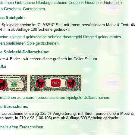
ko-Geschenk-Gutscheinen.
tes Spielgeld
:
e Spielgeldscheine im CLASSIC-Stil, mit Ihrem persönlichem Motiv & Text, 4/4
 74 mm ab Auflage 100 Scheine gedruckt.
ersonalisierten Spielgeldscheinen.
te Spielgeld-Dollarscheine
:
te & Bilder - wir setzen diese grafisch im Dollar-Stil um.
rmationen zu unseren personalisierten Spielgeld-Dollarscheinen.
te Euroscheine
:
e Euroscheine einseitig 125 % Vergrößerung, mit Ihrem persönlichem Motiv & 
en matt, in 210 x 98 (100-105) mm ab Auflage 500 Scheine gedruckt.
nalisierten Euroscheinen.