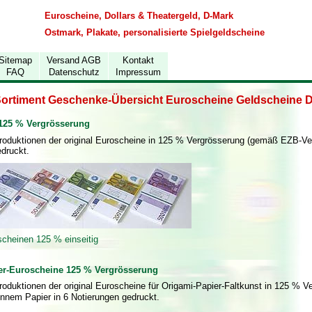
Euroscheine, Dollars & Theatergeld, D-Mark
Ostmark, Plakate, personalisierte Spielgeldscheine
Sitemap
Versand AGB
Kontakt
FAQ
Datenschutz
Impressum
Sortiment Geschenke-Übersicht Euroscheine Geldscheine D
125 % Vergrösserung
roduktionen der original Euroscheine in 125 % Vergrösserung (gemäß EZB-Ver
druckt.
scheinen 125 % einseitig
er-Euroscheine 125 % Vergrösserung
roduktionen der original Euroscheine für Origami-Papier-Faltkunst in 125 %
nnem Papier in 6 Notierungen gedruckt.